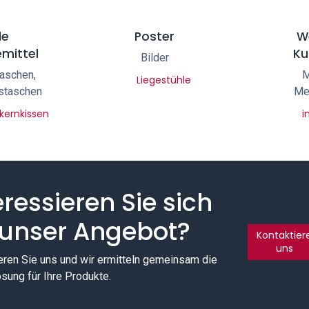
le
Poster
W
mittel
Ku
Bilder
aschen,
M
Liegestühle
staschen
Me
hkernkissen
i
eressieren Sie sich
 unser Angebot?
Kontaktier
uns
eren Sie uns und wir ermitteln gemeinsam die
sung für Ihre Produkte.