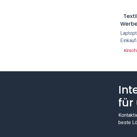
Texti
Werbe
Laptopt
Einkauf
Kirsc
Int
für
Kontakti
beste Lö