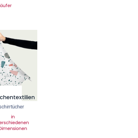
Läufer
chentextilien
chirrtücher
in
erschiedenen
Dimensionen