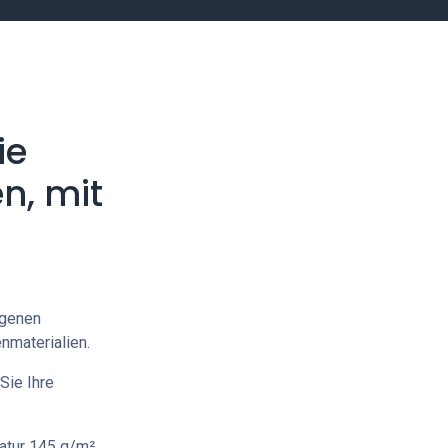
ie
n, mit
igenen
nmaterialien.
Sie Ihre
tur 145 g/m²,