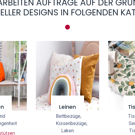
ARBEITEN AUFTRÄGE AUF DER GR
UELLER DESIGNS IN FOLGENDEN KA
en
Leinen
Ti
und
Bettbezüge,
Tis
egenheit
Kissenbezüge,
Ser
Laken
Ti
stützen