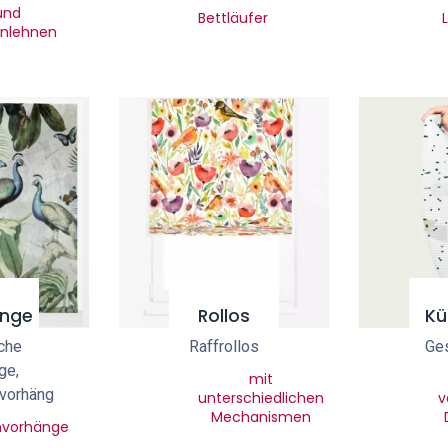
und
Bettläufer
nlehnen
nge
Rollos
Kü
che
Raffrollos
Ges
ge,
mit
vorhäng
unterschiedlichen
v
Mechanismen
hvorhänge