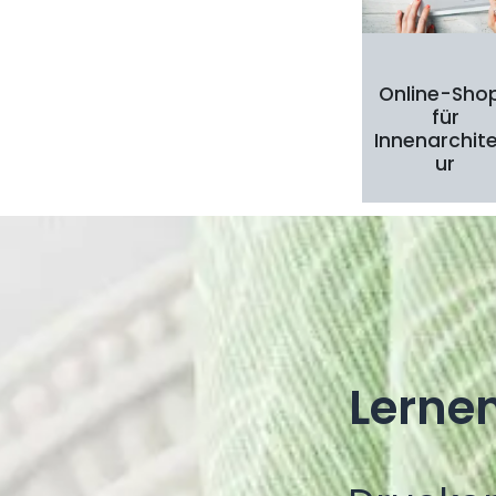
Online-Sho
für
Innenarchit
ur
Lerne