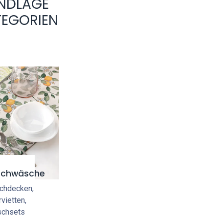
UNDLAGE
TEGORIEN
schwäsche
chdecken,
vietten,
schsets