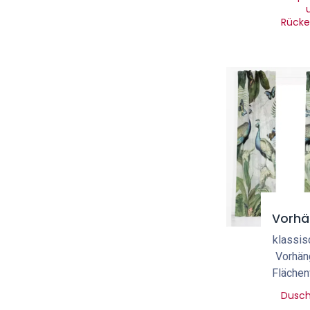
Rücke
Vorhä
klassis
Vorhän
Flächen
Dusc