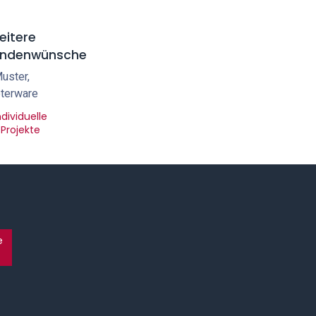
eitere
ndenwünsche
uster,
terware
ndividuelle
Projekte
e