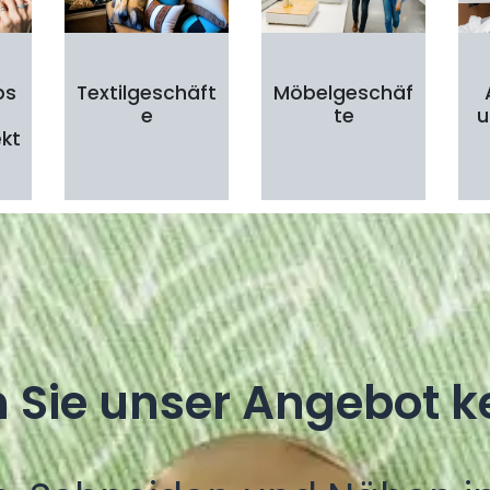
ps
Textilgeschäft
Möbelgeschäf
e
te
u
ekt
n Sie unser Angebot k