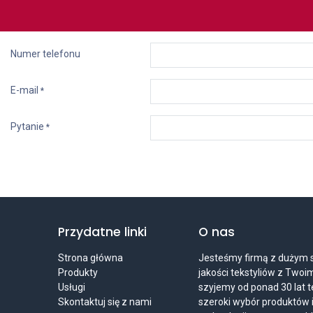
Numer telefonu
E-mail
*
Pytanie
*
Przydatne linki
O nas
Strona główna
Jesteśmy firmą z dużym s
Produkty
jakości tekstyliów z Two
Usługi
szyjemy od ponad 30 lat t
Skontaktuj się z nami
szeroki wybór produktów i