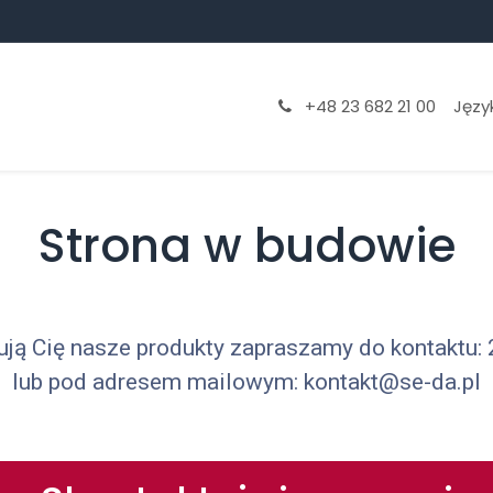
aniny
Proces produkcji
Technologie druku
+48 23 682 21 00
Język
Strona w budowie
sują Cię nasze produkty zapraszamy do kontaktu:
lub pod adresem mailowym: kontakt@se-da.pl