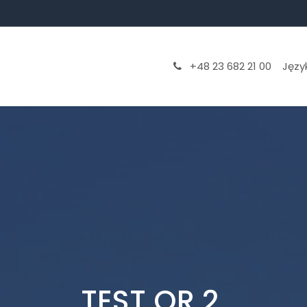
aniny
Proces produkcji
Technologie druku
+48 23 682 21 00
Język
TEST QR 2